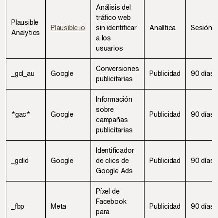
Análisis del
tráfico web
Plausible
Plausible.io
sin identificar
Analítica
Sesión
Analytics
a los
usuarios
Conversiones
_gcl_au
Google
Publicidad
90 días
publicitarias
Información
sobre
*gac*
Google
Publicidad
90 días
campañas
publicitarias
Identificador
_gclid
Google
de clics de
Publicidad
90 días
Google Ads
Píxel de
Facebook
_fbp
Meta
Publicidad
90 días
para