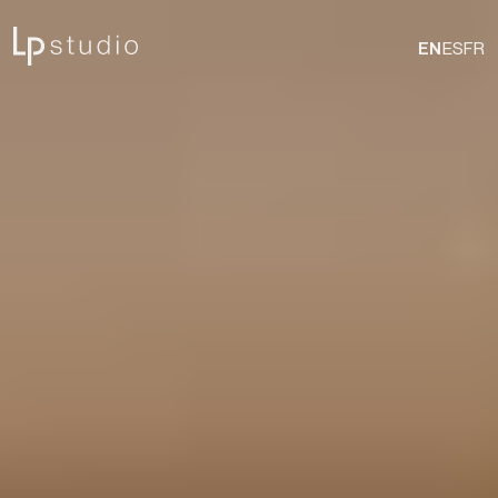
EN
ES
FR